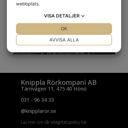
webbplats.
VISA
DETALJER
JA
NEJ
OK
JA
NEJ
NÖDVÄNDIG
INSTÄLLNINGAR
AVVISA ALLA
JA
NEJ
JA
NEJ
MARKNADSFÖRING
STATISTIK
Knippla Rörkompani AB
Tärnvägen 11, 475 40 Hönö
031 - 96 34 33
@knipplaror.se
Läs mer om vår integritetspolicy här