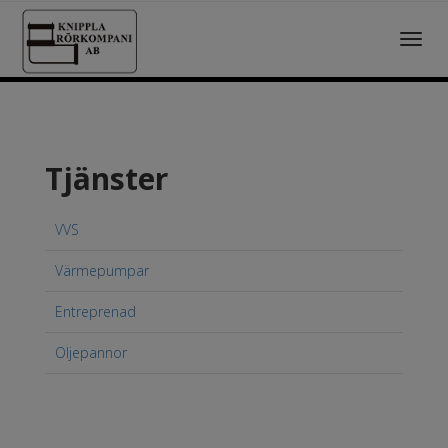
Toggl
navig
Tjänster
VVS
Värmepumpar
Entreprenad
Oljepannor