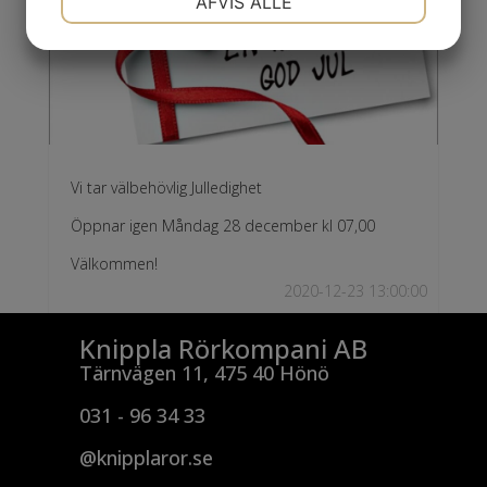
AFVIS ALLE
MARKETING
STATISTIK
Vi tar välbehövlig Julledighet
Öppnar igen Måndag 28 december kl 07,00
Välkommen!
2020-12-23 13:00:00
Knippla Rörkompani AB
Tärnvägen 11, 475 40 Hönö
031 - 96 34 33
@knipplaror.se