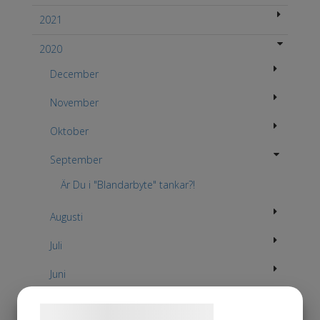
2021
2020
December
November
Oktober
September
Är Du i "Blandarbyte" tankar?!
Augusti
Juli
Juni
April
Samtykke til cookies