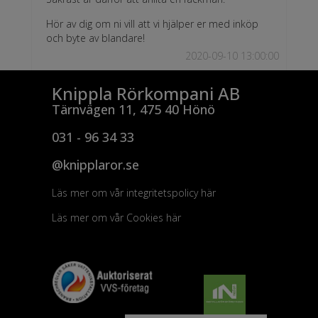
Hör av dig om ni vill att vi hjälper er med inköp
och byte av blandare!
2020-09-10 13:00:00
Knippla Rörkompani AB
Tärnvägen 11, 475 40 Hönö
031 - 96 34 33
@knipplaror.se
Läs mer om vår integritetspolicy här
Läs mer om vår Cookies här