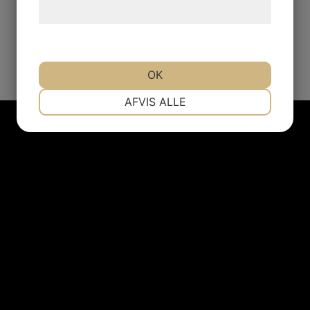
hjemmeside.
OK
NØDVENDIGE
PRÆFERENCER
AFVIS ALLE
MARKETING
STATISTIK