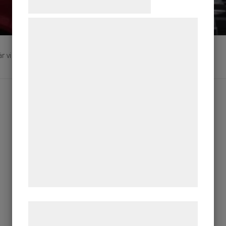
Samtykke til cookies
Vi og vores samarbejdspartnere bruger
teknologier, herunder cookies, til at
indsamle oplysninger om dig til forskellige
r vi tillbaka med ny energi efter en härlig semester
formål, herunder: Tilpasning af annoncering,
bedre brugeroplevelse, funktionalitet,
statistik og marketing. Disse oplysninger
kan blive delt med annoncerings- og
analysepartnere, som kan kombinere dem
med data, du tidligere har givet dem eller
de har indsamlet gennem din brug af deres
tjenester. Ved at klikke på 'OK' giver du
samtykke til disse formål.
Læs mere om vores brug af cookies og
behandling af persondata på vores