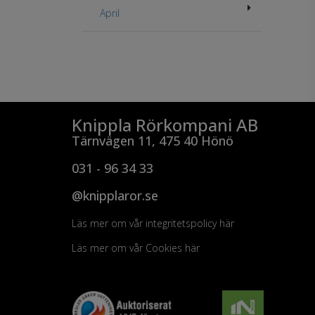
April
Knippla Rörkompani AB
Tärnvägen 11, 475 40 Hönö
031 - 96 34 33
@knipplaror.se
Läs mer om vår integritetspolicy här
Läs mer om vår Cookies här