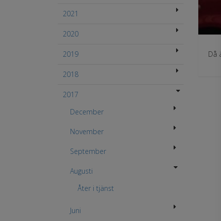
2021
2020
2019
Då ä
2018
2017
December
November
September
Augusti
Åter i tjänst
Juni