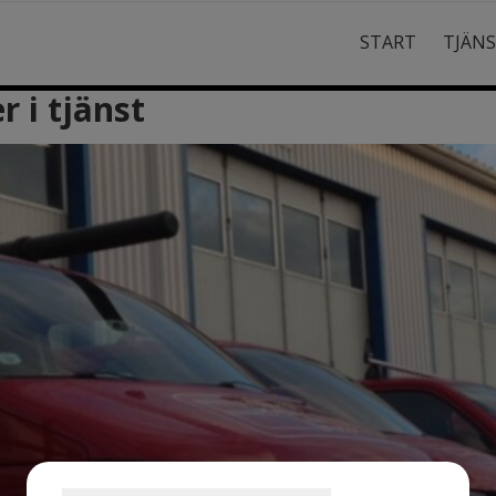
START
TJÄN
r i tjänst