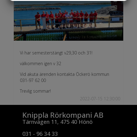
MARKNADSFÖRING
STATISTIK
Vi har semesterstängt v29,30 och 31!
välkommen igen v 32
Vid akuta ärenden kontakta Öckerö kommun
031-97 62 00
Trevlig sommar!
2022-07-15 12:30:00
Knippla Rörkompani AB
Tärnvägen 11, 475 40 Hönö
031 - 96 34 33