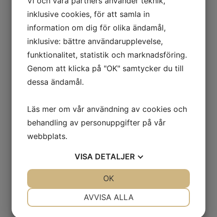
Vi och våra partners använder teknik,
Februari
inklusive cookies, för att samla in
Januari
information om dig för olika ändamål,
inklusive: bättre användarupplevelse,
2021
funktionalitet, statistik och marknadsföring.
2020
Genom att klicka på "OK" samtycker du till
dessa ändamål.
2019
2018
Läs mer om vår användning av cookies och
behandling av personuppgifter på vår
2017
webbplats.
VISA
DETALJER
JA
NEJ
OK
JA
NEJ
Semester
NÖDVÄNDIG
INSTÄLLNINGAR
AVVISA ALLA
JA
NEJ
JA
NEJ