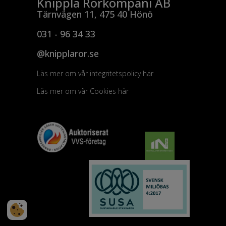
Knippla Rörkompani AB
Tärnvägen 11, 475 40 Hönö
031 - 96 34 33
@knipplaror.se
Läs mer om vår integritetspolicy här
Läs mer om vår Cookies här