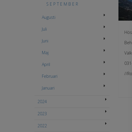
S E P T E M B E R
Augusti
Juli
Hös
Juni
Behö
Maj
Väl
031
April
//R
Februari
Januari
2024
2023
2022