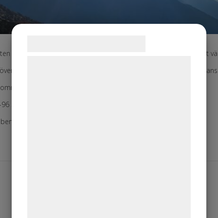
Samtykke til cookies
ten på ingång därmed också dags att tänka på ev underhåll av ditt v
Vi og vores samarbejdspartnere bruger
ver Du vår hjälp med att se över ditt värmesystem inför vintern, kanske
teknologier, herunder cookies, til at
kommen att kontakta oss för en offert!
indsamle oplysninger om dig til forskellige
formål, herunder: Tilpasning af annoncering,
-96 34 33
bedre brugeroplevelse, funktionalitet,
obert m personal
statistik og marketing. Disse oplysninger
kan blive delt med annoncerings- og
analysepartnere, som kan kombinere dem
med data, du tidligere har givet dem eller
de har indsamlet gennem din brug af deres
tjenester. Ved at klikke på 'OK' giver du
samtykke til disse formål.