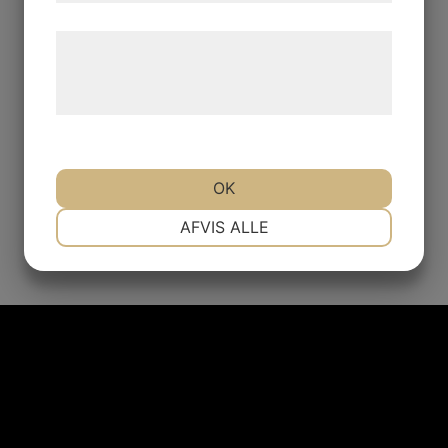
Læs mere om vores brug af cookies og
behandling af persondata på vores
hjemmeside.
OK
NØDVENDIGE
PRÆFERENCER
AFVIS ALLE
MARKETING
STATISTIK