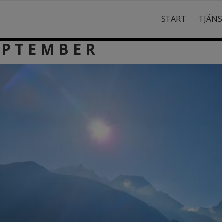
START
TJÄN
 P T E M B E R