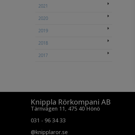
2021
2020
2019
2018
2017
Knippla Rörkompani AB
Tärnvägen 11, 475 40 Hönö
031 - 96 34 33
@knipplaror.se