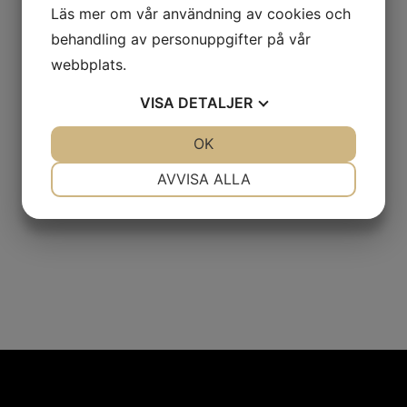
Läs mer om vår användning av cookies och
behandling av personuppgifter på vår
webbplats.
VISA
DETALJER
JA
NEJ
OK
JA
NEJ
NÖDVÄNDIG
INSTÄLLNINGAR
AVVISA ALLA
JA
NEJ
JA
NEJ
MARKNADSFÖRING
STATISTIK