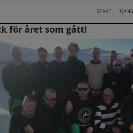
START
TJÄN
k för året som gått!