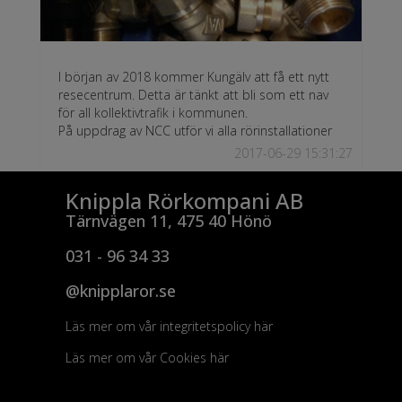
I början av 2018 kommer Kungälv att få ett nytt
resecentrum. Detta är tänkt att bli som ett nav
för all kollektivtrafik i kommunen.
På uppdrag av NCC utför vi alla rörinstallationer
2017-06-29 15:31:27
Knippla Rörkompani AB
Tärnvägen 11, 475 40 Hönö
031 - 96 34 33
@knipplaror.se
Läs mer om vår integritetspolicy här
Läs mer om vår Cookies här