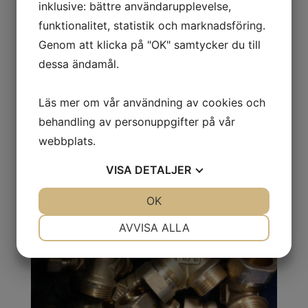
inklusive: bättre användarupplevelse,
Rörinstallationer på Resecentrum i Kungälv
funktionalitet, statistik och marknadsföring.
Oljeavskiljare för P-arken
Genom att klicka på "OK" samtycker du till
dessa ändamål.
Välkommen Willy Johansson
April
Läs mer om vår användning av cookies och
behandling av personuppgifter på vår
webbplats.
VISA
DETALJER
Rörinstallationer på
Resecentrum i Kungälv
JA
NEJ
OK
JA
NEJ
NÖDVÄNDIG
INSTÄLLNINGAR
AVVISA ALLA
JA
NEJ
JA
NEJ
MARKNADSFÖRING
STATISTIK